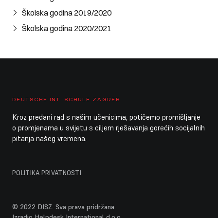
Cijeli dan
Ljetni praznici škole
Školska godina 2019/2020
Cijeli dan
Ljetni praznici vrtića / DISZ zatvorena
Školska godina 2020/2021
9. kolovoza 2026.
nedjelja
Cijeli dan
Ljetni praznici škole
Cijeli dan
Ljetni praznici vrtića / DISZ zatvorena
10. kolovoza 2026.
ponedjeljak
DEUTSCHE INT. SCHULE ZAGREB
Kroz predani rad s našim učenicima, potičemo promišljanje
Cijeli dan
Ljetni praznici škole
o promjenama u svijetu s ciljem rješavanja gorećih socijalnih
pitanja našeg vremena.
Cijeli dan
Ljetni praznici vrtića / DISZ zatvorena
11. kolovoza 2026.
utorak
POLITIKA PRIVATNOSTI
Cijeli dan
Ljetni praznici škole
Cijeli dan
Ljetni praznici vrtića / DISZ zatvorena
© 2022 DISZ. Sva prava pridržana.
Izradio Helpdesk International d.o.o.