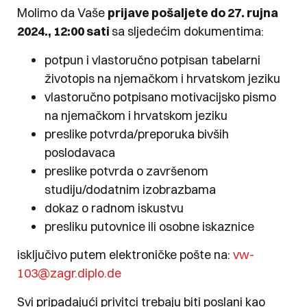
Molimo da Vaše
prijave pošaljete do 27. rujna
2024., 12:00 sati
sa sljedećim dokumentima:
potpun i vlastoručno potpisan tabelarni
životopis na njemačkom i hrvatskom jeziku
vlastoručno potpisano motivacijsko pismo
na njemačkom i hrvatskom jeziku
preslike potvrda/preporuka bivših
poslodavaca
preslike potvrda o završenom
studiju/dodatnim izobrazbama
dokaz o radnom iskustvu
presliku putovnice ili osobne iskaznice
isključivo putem elektroničke pošte na:
vw-
103@zagr.diplo.de
Svi pripadajući privitci trebaju biti poslani kao