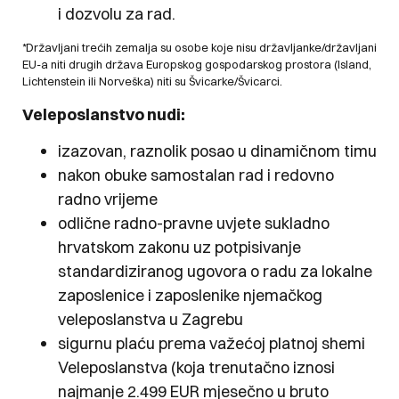
i dozvolu za rad.
*Državljani trećih zemalja su osobe koje nisu državljanke/državljani
EU-a niti drugih država Europskog gospodarskog prostora (Island,
Lichtenstein ili Norveška) niti su Švicarke/Švicarci.
Veleposlanstvo nudi:
izazovan, raznolik posao u dinamičnom timu
nakon obuke samostalan rad i redovno
radno vrijeme
odlične radno-pravne uvjete sukladno
hrvatskom zakonu uz potpisivanje
standardiziranog ugovora o radu za lokalne
zaposlenice i zaposlenike njemačkog
veleposlanstva u Zagrebu
sigurnu plaću prema važećoj platnoj shemi
Veleposlanstva (koja trenutačno iznosi
najmanje 2.499 EUR mjesečno u bruto