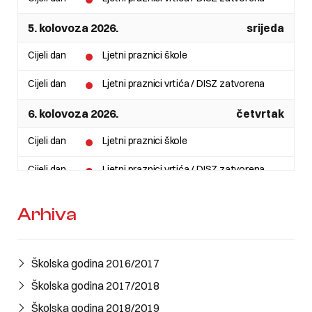
5. kolovoza 2026.
srijeda
Cijeli dan
Ljetni praznici škole
Cijeli dan
Ljetni praznici vrtića / DISZ zatvorena
6. kolovoza 2026.
četvrtak
Cijeli dan
Ljetni praznici škole
Cijeli dan
Ljetni praznici vrtića / DISZ zatvorena
7. kolovoza 2026.
petak
Arhiva
Cijeli dan
Ljetni praznici škole
Cijeli dan
Ljetni praznici vrtića / DISZ zatvorena
Školska godina 2016/2017
8. kolovoza 2026.
subota
Školska godina 2017/2018
Školska godina 2018/2019