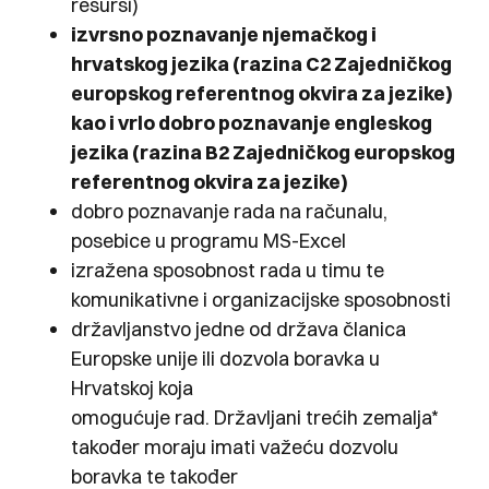
resursi)
izvrsno poznavanje njemačkog i
hrvatskog jezika (razina C2 Zajedničkog
europskog referentnog okvira za jezike)
kao i vrlo dobro poznavanje engleskog
jezika (razina B2 Zajedničkog europskog
referentnog okvira za jezike)
dobro poznavanje rada na računalu,
posebice u programu MS-Excel
izražena sposobnost rada u timu te
komunikativne i organizacijske sposobnosti
državljanstvo jedne od država članica
Europske unije ili dozvola boravka u
Hrvatskoj koja
omogućuje rad. Državljani trećih zemalja*
također moraju imati važeću dozvolu
boravka te također