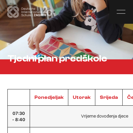
Tjedni plan predškole
Ponedjeljak
Utorak
Srijeda
Če
07:30
Vrijeme dovođenja djece
- 8:40