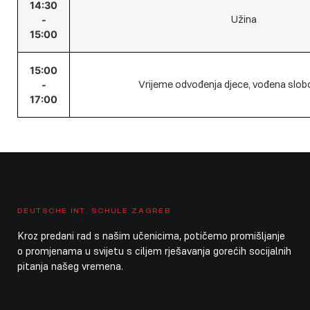
14:30
Užina
-
15:00
15:00
Vrijeme odvođenja djece, vođena slob
-
17:00
DEUTSCHE INT. SCHULE ZAGREB
Kroz predani rad s našim učenicima, potičemo promišljanje
o promjenama u svijetu s ciljem rješavanja gorećih socijalnih
pitanja našeg vremena.