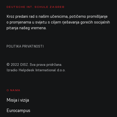
10. kolovoza 2026.
ponedjeljak
DEUTSCHE INT. SCHULE ZAGREB
Kroz predani rad s našim učenicima, potičemo promišljanje
Cijeli dan
Ljetni praznici škole
o promjenama u svijetu s ciljem rješavanja gorećih socijalnih
pitanja našeg vremena.
Cijeli dan
Ljetni praznici vrtića / DISZ zatvorena
11. kolovoza 2026.
utorak
POLITIKA PRIVATNOSTI
Cijeli dan
Ljetni praznici škole
Cijeli dan
Ljetni praznici vrtića / DISZ zatvorena
© 2022 DISZ. Sva prava pridržana.
Izradio Helpdesk International d.o.o.
12. kolovoza 2026.
srijeda
Cijeli dan
Ljetni praznici škole
O NAMA
Cijeli dan
Ljetni praznici vrtića / DISZ zatvorena
Misija i vizija
13. kolovoza 2026.
četvrtak
Eurocampus
Cijeli dan
Ljetni praznici škole