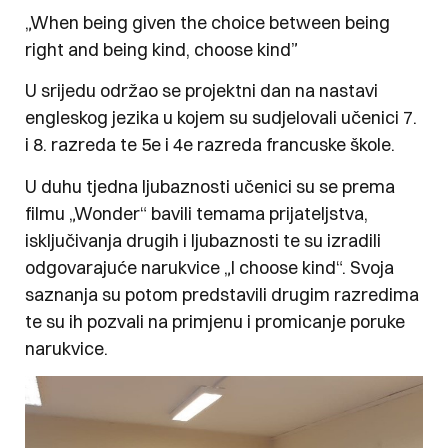
„When being given the choice between being
right and being kind, choose kind”
U srijedu održao se projektni dan na nastavi
engleskog jezika u kojem su sudjelovali učenici 7.
i 8. razreda te 5e i 4e razreda francuske škole.
U duhu tjedna ljubaznosti učenici su se prema
filmu „Wonder“ bavili temama prijateljstva,
isključivanja drugih i ljubaznosti te su izradili
odgovarajuće narukvice „I choose kind“. Svoja
saznanja su potom predstavili drugim razredima
te su ih pozvali na primjenu i promicanje poruke
narukvice.