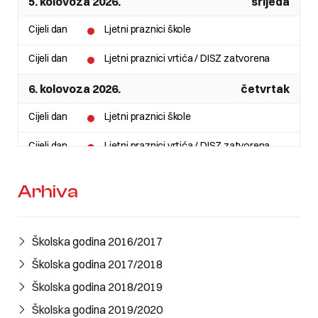
5. kolovoza 2026.
srijeda
Cijeli dan
Ljetni praznici škole
Cijeli dan
Ljetni praznici vrtića / DISZ zatvorena
6. kolovoza 2026.
četvrtak
Cijeli dan
Ljetni praznici škole
Cijeli dan
Ljetni praznici vrtića / DISZ zatvorena
7. kolovoza 2026.
petak
Arhiva
Cijeli dan
Ljetni praznici škole
Cijeli dan
Ljetni praznici vrtića / DISZ zatvorena
Školska godina 2016/2017
8. kolovoza 2026.
subota
Školska godina 2017/2018
Školska godina 2018/2019
Cijeli dan
Ljetni praznici škole
Školska godina 2019/2020