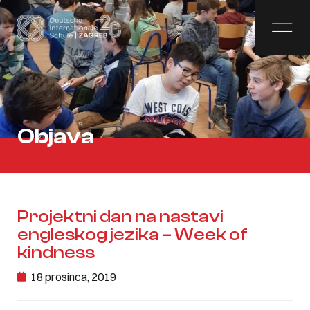
Objava
Projektni dan na nastavi
engleskog jezika – Week of
kindness
18 prosinca, 2019