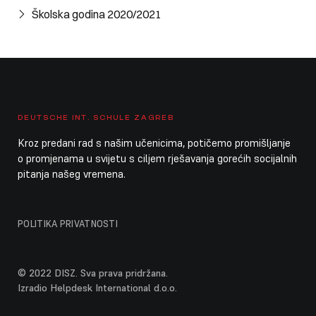
Cijeli dan
Ljetni praznici vrtića / DISZ zatvorena
Školska godina 2020/2021
9. kolovoza 2026.
nedjelja
Cijeli dan
Ljetni praznici škole
Cijeli dan
Ljetni praznici vrtića / DISZ zatvorena
10. kolovoza 2026.
ponedjeljak
DEUTSCHE INT. SCHULE ZAGREB
Kroz predani rad s našim učenicima, potičemo promišljanje
Cijeli dan
Ljetni praznici škole
o promjenama u svijetu s ciljem rješavanja gorećih socijalnih
pitanja našeg vremena.
Cijeli dan
Ljetni praznici vrtića / DISZ zatvorena
11. kolovoza 2026.
utorak
POLITIKA PRIVATNOSTI
Cijeli dan
Ljetni praznici škole
Cijeli dan
Ljetni praznici vrtića / DISZ zatvorena
© 2022 DISZ. Sva prava pridržana.
Izradio Helpdesk International d.o.o.
12. kolovoza 2026.
srijeda