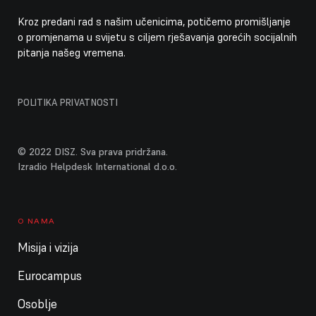
Kroz predani rad s našim učenicima, potičemo promišljanje
Cijeli dan
Ljetni praznici škole
o promjenama u svijetu s ciljem rješavanja gorećih socijalnih
pitanja našeg vremena.
Cijeli dan
Ljetni praznici vrtića / DISZ zatvorena
11. kolovoza 2026.
utorak
POLITIKA PRIVATNOSTI
Cijeli dan
Ljetni praznici škole
Cijeli dan
Ljetni praznici vrtića / DISZ zatvorena
© 2022 DISZ. Sva prava pridržana.
Izradio Helpdesk International d.o.o.
12. kolovoza 2026.
srijeda
Cijeli dan
Ljetni praznici škole
O NAMA
Cijeli dan
Ljetni praznici vrtića / DISZ zatvorena
Misija i vizija
13. kolovoza 2026.
četvrtak
Eurocampus
Cijeli dan
Ljetni praznici škole
Osoblje
Cijeli dan
Ljetni praznici vrtića / DISZ zatvorena