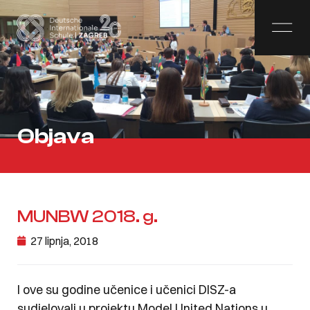
Objava
MUNBW 2018. g.
27 lipnja, 2018
I ove su godine učenice i učenici DISZ-a
sudjelovali u projektu Model United Nations u