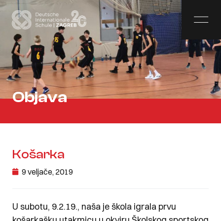
Objava
Košarka
9 veljače, 2019
U subotu, 9.2.19., naša je škola igrala prvu
košarkašku utakmicu u okviru Školskog sportskog