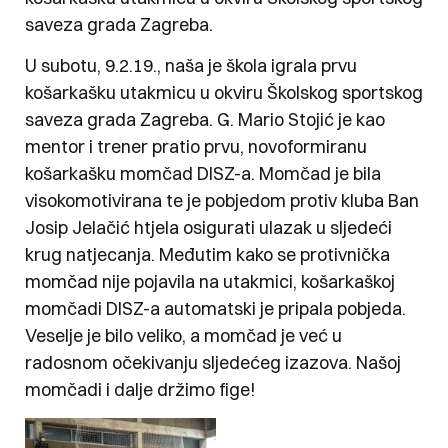
saveza grada Zagreba.
U subotu, 9.2.19., naša je škola igrala prvu
košarkašku utakmicu u okviru Školskog sportskog
saveza grada Zagreba. G. Mario Stojić je kao
mentor i trener pratio prvu, novoformiranu
košarkašku momčad DISZ-a. Momčad je bila
visokomotivirana te je pobjedom protiv kluba Ban
Josip Jelačić htjela osigurati ulazak u sljedeći
krug natjecanja. Međutim kako se protivnička
momčad nije pojavila na utakmici, košarkaškoj
momčadi DISZ-a automatski je pripala pobjeda.
Veselje je bilo veliko, a momčad je već u
radosnom očekivanju sljedećeg izazova. Našoj
momčadi i dalje držimo fige!