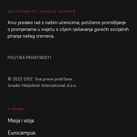
10. kolovoza 2026.
ponedjeljak
DEUTSCHE INT. SCHULE ZAGREB
Kroz predani rad s našim učenicima, potičemo promišljanje
Cijeli dan
Ljetni praznici škole
o promjenama u svijetu s ciljem rješavanja gorećih socijalnih
pitanja našeg vremena.
Cijeli dan
Ljetni praznici vrtića / DISZ zatvorena
11. kolovoza 2026.
utorak
POLITIKA PRIVATNOSTI
Cijeli dan
Ljetni praznici škole
Cijeli dan
Ljetni praznici vrtića / DISZ zatvorena
© 2022 DISZ. Sva prava pridržana.
Izradio Helpdesk International d.o.o.
12. kolovoza 2026.
srijeda
Cijeli dan
Ljetni praznici škole
O NAMA
Cijeli dan
Ljetni praznici vrtića / DISZ zatvorena
Misija i vizija
13. kolovoza 2026.
četvrtak
Eurocampus
Cijeli dan
Ljetni praznici škole