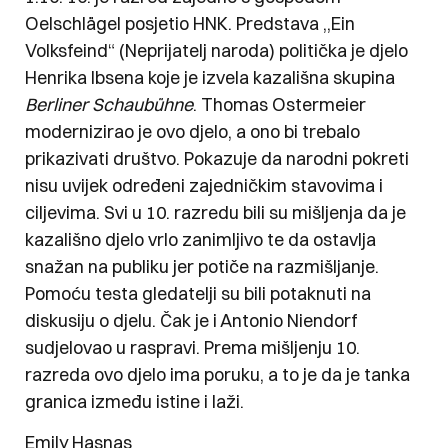
Oelschlägel posjetio HNK. Predstava ,,Ein
Volksfeind“ (Neprijatelj naroda) politička je djelo
Henrika Ibsena koje je izvela kazališna skupina
Berliner Schaubühne
. Thomas Ostermeier
modernizirao je ovo djelo, a ono bi trebalo
prikazivati društvo. Pokazuje da narodni pokreti
nisu uvijek određeni zajedničkim stavovima i
ciljevima. Svi u 10. razredu bili su mišljenja da je
kazališno djelo vrlo zanimljivo te da ostavlja
snažan na publiku jer potiče na razmišljanje.
Pomoću testa gledatelji su bili potaknuti na
diskusiju o djelu. Čak je i Antonio Niendorf
sudjelovao u raspravi. Prema mišljenju 10.
razreda ovo djelo ima poruku, a to je da je tanka
granica između istine i laži.
Emily Hasnas