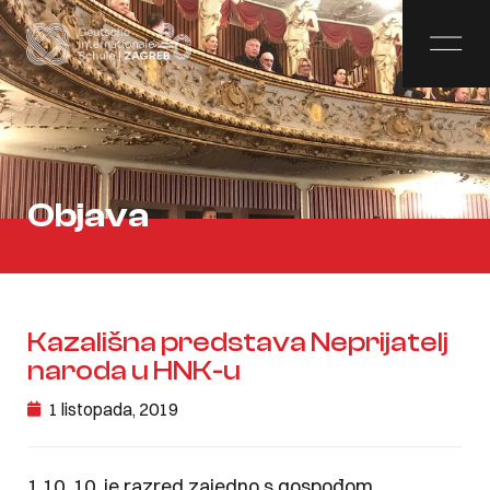
Objava
Kazališna predstava Neprijatelj
naroda u HNK-u
1 listopada, 2019
1.10. 10. je razred zajedno s gospođom