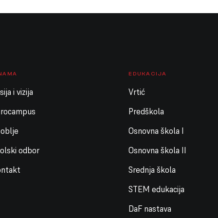
 NAMA
EDUKACIJA
ija i vizija
Vrtić
urocampus
Predškola
oblje
Osnovna škola I
olski odbor
Osnovna škola II
ntakt
Srednja škola
STEM edukacija
DaF nastava