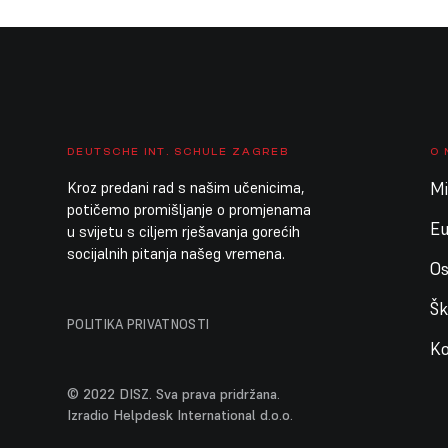
DEUTSCHE INT. SCHULE ZAGREB
O
Kroz predani rad s našim učenicima,
Mis
potičemo promišljanje o promjenama
E
u svijetu s ciljem rješavanja gorećih
socijalnih pitanja našeg vremena.
Os
Šk
POLITIKA PRIVATNOSTI
Ko
© 2022 DISZ. Sva prava pridržana.
Izradio Helpdesk International d.o.o.