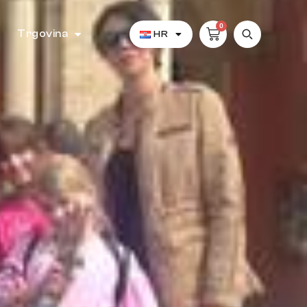
0
Trgovina
HR