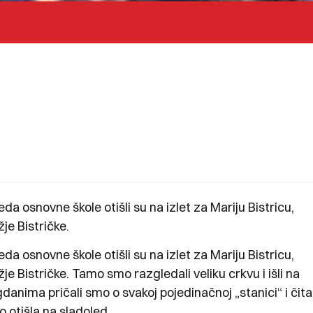
da osnovne škole otišli su na izlet za Mariju Bistricu,
je Bistričke.
da osnovne škole otišli su na izlet za Mariju Bistricu,
e Bistričke. Tamo smo razgledali veliku crkvu i išli na
anima pričali smo o svakoj pojedinačnoj „stanici“ i čital
 otišla na sladoled.