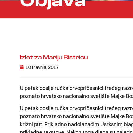
Objava
Izlet za Mariju Bistricu
10 travnja, 2017
U petak poslje ručka prvopričesnici trećeg razre
poznato hrvatsko nacionalno svetište Majke Bož
U petak poslje ručka prvopričesnici trećeg razre
poznato hrvatsko nacionalno svetište Majke Božj
križni put. Prikladno nadolazaćim Usrksnim blagd
prikladne tekstove. Nakon toga djeca su zajedno