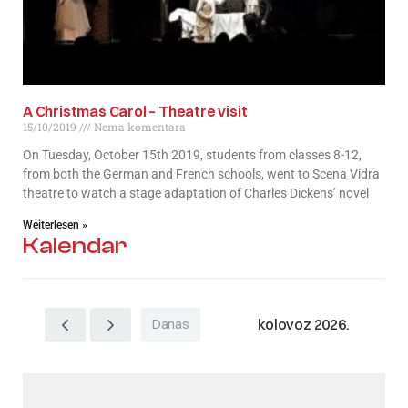
A Christmas Carol – Theatre visit
15/10/2019
Nema komentara
On Tuesday, October 15th 2019, students from classes 8-12,
from both the German and French schools, went to Scena Vidra
theatre to watch a stage adaptation of Charles Dickens’ novel
Weiterlesen »
Kalendar
kolovoz 2026.
Danas