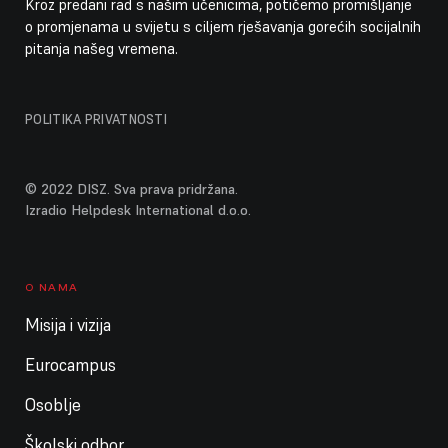
Kroz predani rad s našim učenicima, potičemo promišljanje
o promjenama u svijetu s ciljem rješavanja gorećih socijalnih
pitanja našeg vremena.
POLITIKA PRIVATNOSTI
© 2022 DISZ. Sva prava pridržana.
Izradio Helpdesk International d.o.o.
O NAMA
Misija i vizija
Eurocampus
Osoblje
Školski odbor