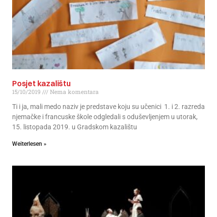
Posjet kazalištu
15/10/2019
Nema komentara
Ti i ja, mali medo naziv je predstave koju su učenici 1. i 2. razreda
njemačke i francuske škole odgledali s oduševljenjem u utorak,
15. listopada 2019. u Gradskom kazalištu
Weiterlesen »