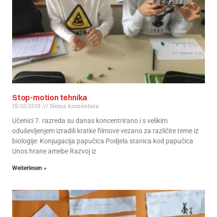
Stop-motion tehnika
15/10/2019
Nema komentara
Učenici 7. razreda su danas koncentrirano i s velikim
oduševljenjem izradili kratke filmove vezano za različite teme iz
biologije: Konjugacija papučica Podjela stanica kod papučica
Unos hrane amebe Razvoj iz
Weiterlesen »