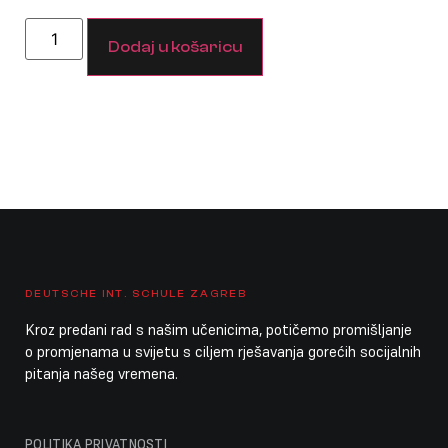
Dodaj u košaricu
DEUTSCHE INT. SCHULE ZAGREB
Kroz predani rad s našim učenicima, potičemo promišljanje
o promjenama u svijetu s ciljem rješavanja gorećih socijalnih
pitanja našeg vremena.
POLITIKA PRIVATNOSTI