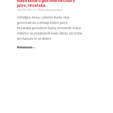
Naša škola u gostima na Dobro
jutro, Hrvatska
29/03/2021
Nema komentara
Učiteljica Anna i učenici Karla i Kai
gostovali su u emisiji Dobro jutro,
Hrvatska povodom Dana otvorenih vrata.
Odlično su predstavili našu školu od vrtića
do mature te se dobro
Weiterlesen »