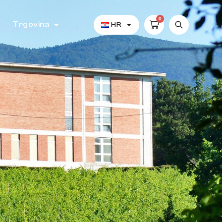
0
Trgovina
HR