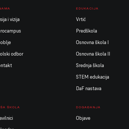
 NAMA
EDUKACIJA
ija i vizija
Vrtić
urocampus
Predškola
oblje
Osnovna škola I
olski odbor
Osnovna škola II
ntakt
Srednja škola
STEM edukacija
DaF nastava
ŠA ŠKOLA
DOGAĐANJA
avilnici
Objave