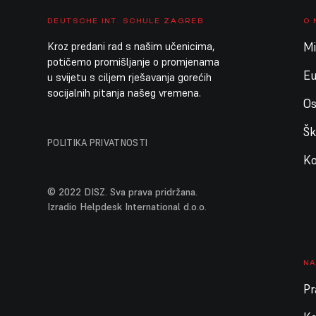
DEUTSCHE INT. SCHULE ZAGREB
O
Kroz predani rad s našim učenicima,
Mis
potičemo promišljanje o promjenama
E
u svijetu s ciljem rješavanja gorećih
socijalnih pitanja našeg vremena.
Os
Šk
POLITIKA PRIVATNOSTI
Ko
© 2022 DISZ. Sva prava pridržana.
Izradio Helpdesk International d.o.o.
NA
Pr