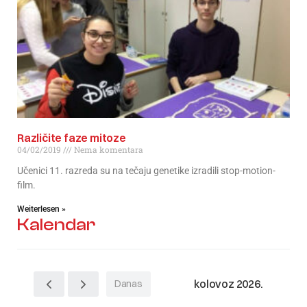
Različite faze mitoze
04/02/2019
Nema komentara
Učenici 11. razreda su na tečaju genetike izradili stop-motion-
film.
Weiterlesen »
Kalendar
kolovoz 2026.
Danas