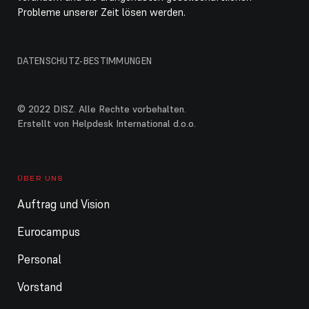
Probleme unserer Zeit lösen werden.
Ganztägig
Sommerferien KiGa / DISZ geschlossen
11. August 2026
Dienstag
DATENSCHUTZ-BESTIMMUNGEN
Ganztägig
Sommerferien Schule
Ganztägig
Sommerferien KiGa / DISZ geschlossen
© 2022 DISZ. Alle Rechte vorbehalten.
Erstellt von Helpdesk International d.o.o.
12. August 2026
Mittwoch
Ganztägig
Sommerferien Schule
ÜBER UNS
Ganztägig
Sommerferien KiGa / DISZ geschlossen
Auftrag und Vision
13. August 2026
Donnerstag
Eurocampus
Ganztägig
Sommerferien Schule
Personal
Ganztägig
Sommerferien KiGa / DISZ geschlossen
Vorstand
14. August 2026
Freitag