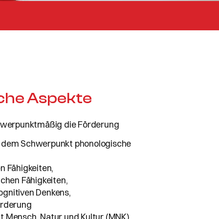
che Aspekte
chwerpunktmäßig die Förderung
t dem Schwerpunkt phonologische
n Fähigkeiten,
ichen Fähigkeiten,
gnitiven Denkens,
örderung
 Mensch, Natur und Kultur (MNK).