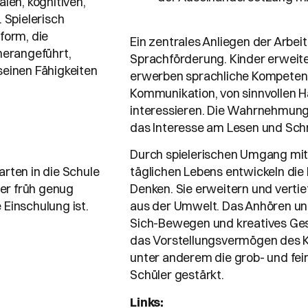
len, kognitiven,
 Spielerisch
form, die
Ein zentrales Anliegen der Arbeit 
herangeführt,
Sprachförderung. Kinder erweit
seinen Fähigkeiten
erwerben sprachliche Kompetenz
Kommunikation, von sinnvollen 
interessieren. Die Wahrnehmung
das Interesse am Lesen und Sch
e
Durch spielerischen Umgang mi
rten in die Schule
täglichen Lebens entwickeln die
her früh genug
Denken. Sie erweitern und vertie
 Einschulung ist.
aus der Umwelt. Das Anhören unt
Sich-Bewegen und kreatives Gest
das Vorstellungsvermögen des K
unter anderem die grob- und fei
Schüler gestärkt.
Links: