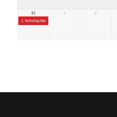
31
1
2
1. Schultag Klassen 1-12, KiGa/VS