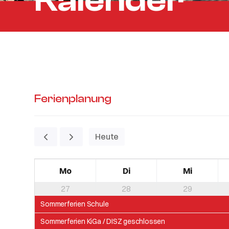
Kalender
Ferienplanung
Heute
Mo
Di
Mi
27
28
29
Sommerferien Schule
Sommerferien KiGa / DISZ geschlossen