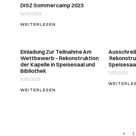
DISZ Sommercamp 2023
16/03/2023
WEITERLESEN
Einladung Zur Teilnahme Am
Ausschrei
Wettbewerb – Rekonstruktion
Rekonstruk
der Kapelle in Speisesaal und
Speisesaal
Bibliothek
11/05/2023
11/05/2023
WEITERLE
WEITERLESEN
<
1