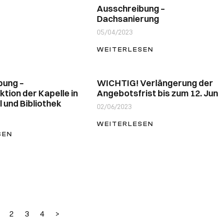
Ausschreibung –
Dachsanierung
05/04/2023
WEITERLESEN
bung –
WICHTIG! Verlängerung der
tion der Kapelle in
Angebotsfrist bis zum 12. Juni
 und Bibliothek
02/06/2023
WEITERLESEN
SEN
2
3
4
>