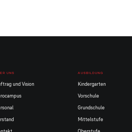
ER UNS
AUSBILDUNG
ftrag und Vision
Kindergarten
urocampus
Vorschule
rsonal
Grundschule
rstand
Mittelstufe
ntakt
Oberstufe