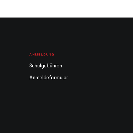
Ganztägig
Sommerferien Schule
Ganztägig
Sommerferien KiGa /
DISZ geschlossen
10. August 2026
Montag
Ganztägig
Sommerferien Schule
ANMELDUNG
Ganztägig
Sommerferien KiGa /
DISZ geschlossen
Schulgebühren
11. August 2026
Dienstag
Anmeldeformular
Ganztägig
Sommerferien Schule
Ganztägig
Sommerferien KiGa /
DISZ geschlossen
12. August 2026
Mittwoch
Ganztägig
Sommerferien Schule