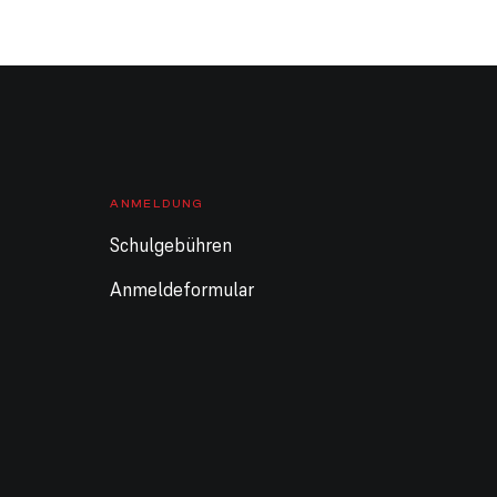
Ganztägig
Sommerferien Schule
Ganztägig
Sommerferien KiGa /
DISZ geschlossen
10. August 2026
Montag
Ganztägig
Sommerferien Schule
ANMELDUNG
Ganztägig
Sommerferien KiGa /
DISZ geschlossen
Schulgebühren
11. August 2026
Dienstag
Anmeldeformular
Ganztägig
Sommerferien Schule
Ganztägig
Sommerferien KiGa /
DISZ geschlossen
12. August 2026
Mittwoch
Ganztägig
Sommerferien Schule