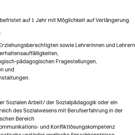
efristet auf 1 Jahr mit Möglichkeit auf Verlängerung.
e
:
 Erziehungsberechtigten sowie Lehrerinnen und Lehrer
rhaltensauffälligkeiten,
logisch-pädagogischen Fragestellungen,
en und
nstaltungen.
r Sozialen Arbeit/ der Sozialpädagogik oder ein
eich des Sozialwesens mit Berufserfahrung in der
ischen Bereich
Kommunikations- und Konfliktlösungskompetenz
roatische und/oder englische Sprachkenntnisse