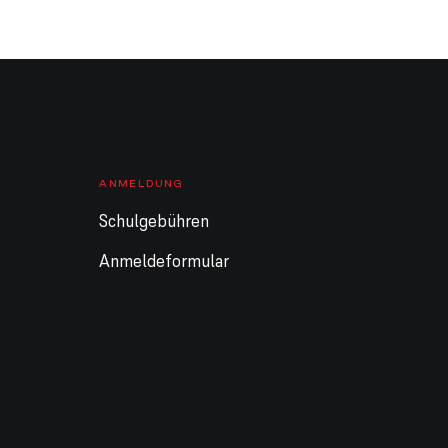
Ganztägig
Sommerferien Schule
Ganztägig
Sommerferien KiGa /
DISZ geschlossen
10. August 2026
Montag
Ganztägig
Sommerferien Schule
ANMELDUNG
Ganztägig
Sommerferien KiGa /
DISZ geschlossen
Schulgebühren
11. August 2026
Dienstag
Anmeldeformular
Ganztägig
Sommerferien Schule
Ganztägig
Sommerferien KiGa /
DISZ geschlossen
12. August 2026
Mittwoch
Ganztägig
Sommerferien Schule