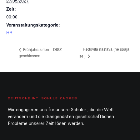
27/05/2027
Zeit:
00:00
Veranstaltungskategorie:
HR
Redovita nastava (ne spaja
Frühjahrsferien – DISZ
geschlossen
se!)
DEUTSCHE INT. SCHULE ZAGREB
Wir engagieren uns für unsere Schüler , die die Welt
verändern und die drängendsten gesellschaftlichen
Probleme unserer Zeit lösen werden.