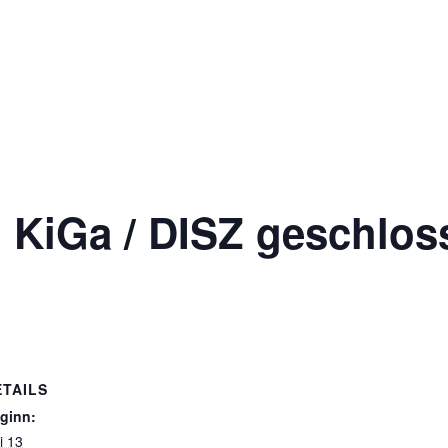
Ausbildung
Anmeldung
Unsere Schule
 KiGa / DISZ geschlos
ETAILS
ginn:
i 13