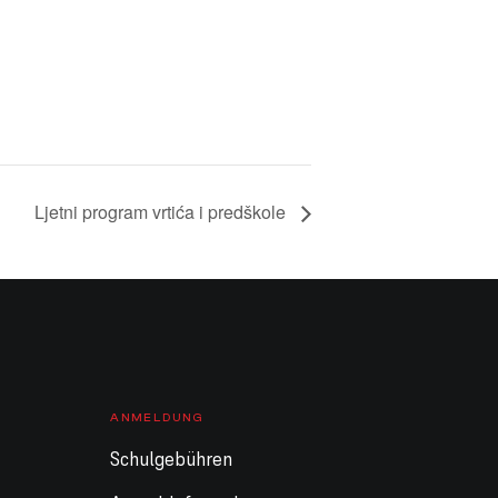
Ljetni program vrtića i predškole
ANMELDUNG
Schulgebühren