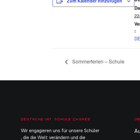
Zum Kalender hinzufügen
Da
22
Ve
:
D
Sommerferien – Schule
DEUTSCHE INT. SCHULE ZAGREB
ÜB
Wir engagieren uns für unsere Schüler
Au
, die die Welt verändern und die