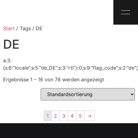
Start
/ Tags / DE
DE
a:3:
{s:6:”locale”;s:5:”de_DE”;s:3:”rtl”;i:0;s:9:”flag_code”;s:2:”de”;
Ergebnisse 1 – 16 von 78 werden angezeigt
1
2
3
4
5
→